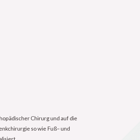
thopädischer Chirurg und auf die
enkchirurgie so wie Fuß– und
lisiert.