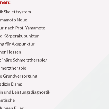
onen:
k Skelettsystem
amamoto Neue
ur nach Prof. Yamamoto
nd Körperakupunktur
ng für Akupunktur
mer Hessen
iplinäre Schmerztherapie/
hmerztherapie
e Grundversorgung
edizin Damp
in und Leistungsdiagnostik
thetische
lungen Filler