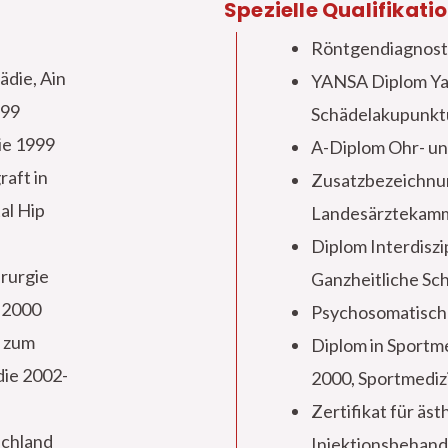
Spezielle Qualifikati
Röntgendiagnosti
die, Ain
YANSA Diplom Y
999
Schädelakupunkt
ie 1999
A-Diplom Ohr- u
raft in
Zusatzbezeichnu
al Hip
Landesärztekam
Diplom Interdisz
rurgie
Ganzheitliche Sc
 2000
Psychosomatisch
g zum
Diplom in Sportm
die 2002-
2000, Sportmediz
Zertifikat für äs
schland
Injektionsbehand