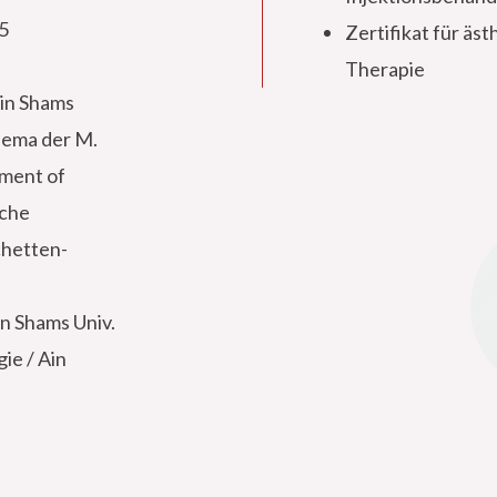
5
Zertifikat für äs
Therapie
Ain Shams
hema der M.
ement of
sche
hetten-
in Shams Univ.
ie / Ain