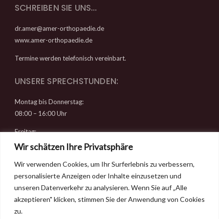
SCHREIBEN SIE UNS…
dr.amer@amer-orthopaedie.de
www.amer-orthopaedie.de
Termine werden telefonisch vereinbart.
UNSERE SPRECHSTUNDEN:
Montag bis Donnerstag:
08:00 – 16:00 Uhr
Freitag:
08:00 – 14:00 Uhr
Wir schätzen Ihre Privatsphäre
Wir verwenden Cookies, um Ihr Surferlebnis zu verbessern,
RECHTLICHES
personalisierte Anzeigen oder Inhalte einzusetzen und
Datenschutz
unseren Datenverkehr zu analysieren. Wenn Sie auf „Alle
Impressum
akzeptieren" klicken, stimmen Sie der Anwendung von Cookies
Kontakt & Anfahrt
zu.