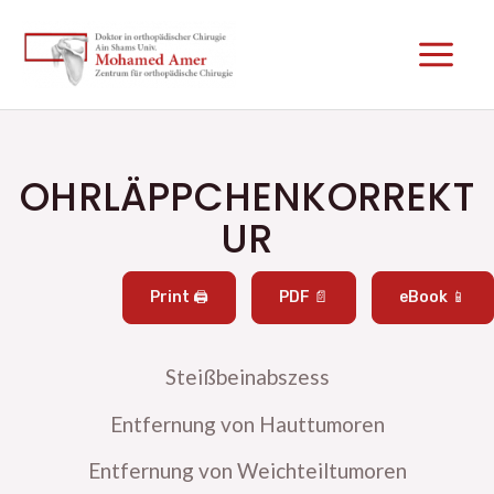
Zum
Main
Inhalt
Men
springen
OHRLÄPPCHENKORREKT
UR
Print 🖨
PDF 📄
eBook 📱
Steißbeinabszess
Entfernung von Hauttumoren
Entfernung von Weichteiltumoren