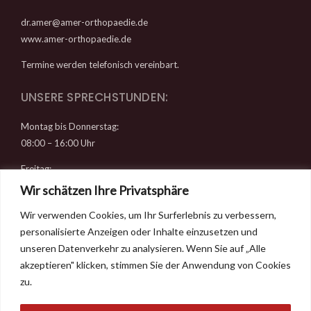
dr.amer@amer-orthopaedie.de
www.amer-orthopaedie.de
Termine werden telefonisch vereinbart.
UNSERE SPRECHSTUNDEN:
Montag bis Donnerstag:
08:00 – 16:00 Uhr
Freitag:
08:00 – 14:00 Uhr
Wir schätzen Ihre Privatsphäre
Wir verwenden Cookies, um Ihr Surferlebnis zu verbessern,
RECHTLICHES
personalisierte Anzeigen oder Inhalte einzusetzen und
Datenschutz
unseren Datenverkehr zu analysieren. Wenn Sie auf „Alle
Impressum
akzeptieren" klicken, stimmen Sie der Anwendung von Cookies
Kontakt & Anfahrt
zu.