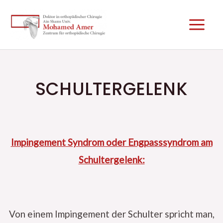
Zum
Main
Inhalt
Men
springen
SCHULTERGELENK
Impingement Syndrom oder Engpasssyndrom am
Schultergelenk:
Von einem Impingement der Schulter spricht man,